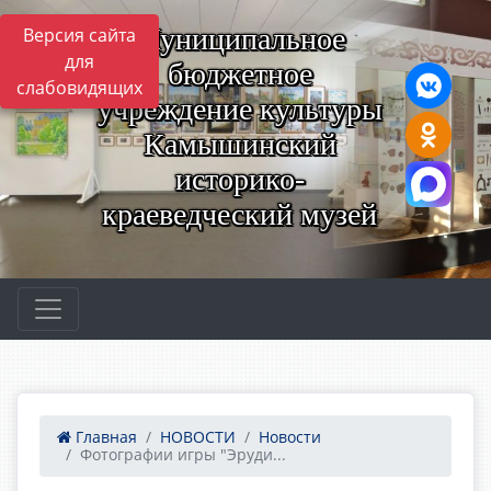
Муниципальное
Версия сайта
для
бюджетное
слабовидящих
учреждение культуры
Камышинский
историко-
краеведческий музей
Главная
НОВОСТИ
Новости
Фотографии игры "Эруди...