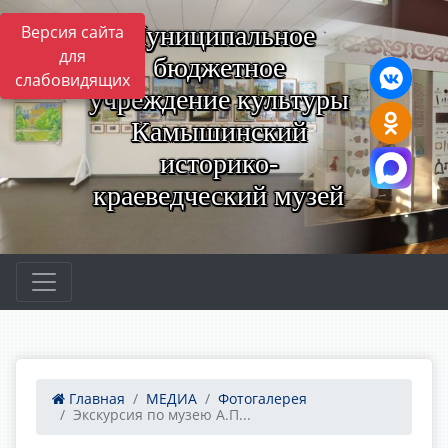
Муниципальное
Версия сайта
для
бюджетное
слабовидящих
учреждение культуры
Камышинский
историко-
краеведческий музей
Главная
МЕДИА
Фотогалерея
Экскурсия по музею А.П...