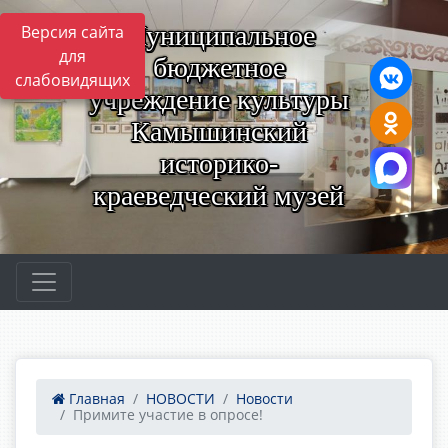
Муниципальное
Версия сайта
для
бюджетное
слабовидящих
учреждение культуры
Камышинский
историко-
краеведческий музей
Главная
НОВОСТИ
Новости
Примите участие в опросе!