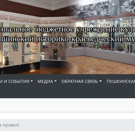
пальное бюджетное учреждение кул
шинский историко-краеведческий му
И И СОБЫТИЯ
МЕДИА
ОБРАТНАЯ СВЯЗЬ
ПУШКИНСКАЯ
з правил!