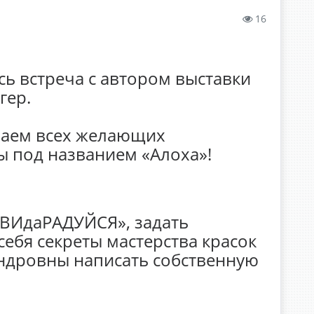
16
сь встреча с автором выставки
гер.
ашаем всех желающих
ы под названием «Алоха»!
ИВИдаРАДУЙСЯ», задать
себя секреты мастерства красок
ндровны написать собственную