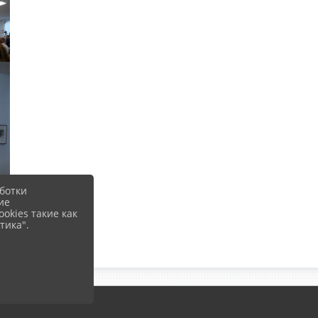
ботки
ие
okies такие как
тика".