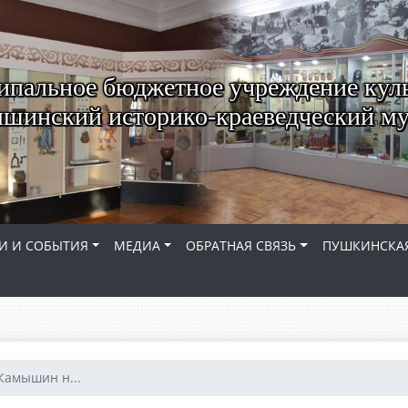
пальное бюджетное учреждение кул
шинский историко-краеведческий му
И И СОБЫТИЯ
МЕДИА
ОБРАТНАЯ СВЯЗЬ
ПУШКИНСКАЯ
Камышин н...