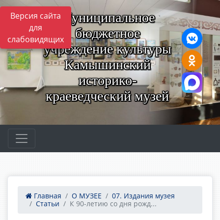
Муниципальное
Версия сайта
для
бюджетное
слабовидящих
учреждение культуры
Камышинский
историко-
краеведческий музей
Главная
О МУЗЕЕ
07. Издания музея
Статьи
К 90-летию со дня рожд...