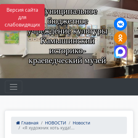
Муниципальное
Версия сайта
для
бюджетное
слабовидящих
учреждение культуры
Камышинский
историко-
краеведческий музей
Главная
НОВОСТИ
Новости
«Я художник хоть куда!...