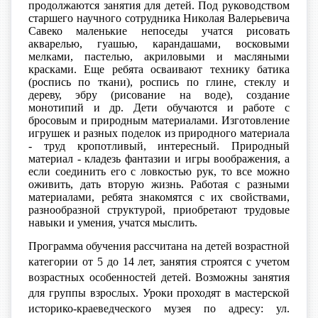
продолжаются занятия для детей. Под руководством
старшего научного сотрудника Николая Валерьевича
Савеко маленькие непоседы учатся рисовать
акварелью, гуашью, карандашами, восковыми
мелками, пастелью, акриловыми и масляными
красками. Еще ребята осваивают технику батика
(роспись по ткани), роспись по глине, стеклу и
дереву, эбру (рисование на воде), создание
монотипий и др. Дети обучаются и работе с
бросовым и природным материалами. Изготовление
игрушек и разных поделок из природного материала
- труд кропотливый, интересный. Природный
материал - кладезь фантазии и игры воображения, а
если соединить его с ловкостью рук, то все можно
оживить, дать вторую жизнь. Работая с разными
материалами, ребята знакомятся с их свойствами,
разнообразной структурой, приобретают трудовые
навыки и умения, учатся мыслить.
Программа обучения рассчитана на детей возрастной
категории от 5 до 14 лет, занятия строятся с учетом
возрастных особенностей детей. Возможны занятия
для группы взрослых. Уроки проходят в мастерской
историко-краеведческого музея по адресу: ул.