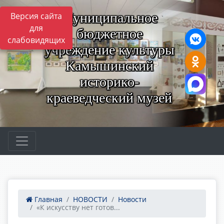
Муниципальное
Версия сайта
для
бюджетное
слабовидящих
учреждение культуры
Камышинский
историко-
краеведческий музей
Главная
НОВОСТИ
Новости
«К искусству нет готов...