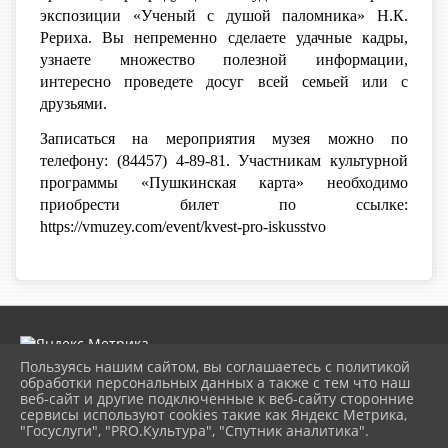
экспозиции «Ученый с душой паломника» Н.К.
Рериха.
Вы непременно сделаете удачные кадры,
узнаете множество полезной информации,
интересно проведете досуг всей семьей или с
друзьями.
Записаться на мероприятия музея можно по
телефону: (84457) 4-89-81. Участникам культурной
программы «Пушкинская карта» необходимо
приобрести билет по ссылке:
https://vmuzey.com/event/kvest-pro-iskusstvo
Пользуясь нашим сайтом, вы соглашаетесь с политикой
обработки персональных данных а также с тем что наш
веб-сайт и другие подключенные к веб-сайту сторонние
2026 г. museumkam.ru
сервисы используют cookies такие как Яндекс Метрика,
Вход
"Госуслуги", "PRO.Культура", "Спутник аналитика".
Карта сайта