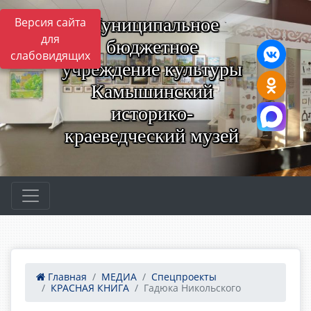
Муниципальное
Версия сайта
для
бюджетное
слабовидящих
учреждение культуры
Камышинский
историко-
краеведческий музей
Главная
МЕДИА
Спецпроекты
КРАСНАЯ КНИГА
Гадюка Никольского