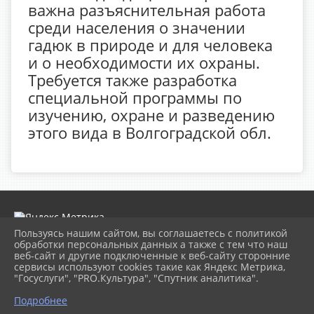
важна разъяснительная работа
среди населения о значении
гадюк в природе и для человека
и о необходимости их охраны.
Требуется также разработка
специальной программы по
изучению, охране и разведению
этого вида в Волгоградской обл.
Пользуясь нашим сайтом, вы соглашаетесь с политикой
обработки персональных данных а также с тем что наш
веб-сайт и другие подключенные к веб-сайту сторонние
2026 г. museumkam.ru
сервисы используют cookies такие как Яндекс Метрика,
Вход
"Госуслуги", "PRO.Культура", "Спутник аналитика".
Карта сайта
Политика обработки персональных данных
Подробнее