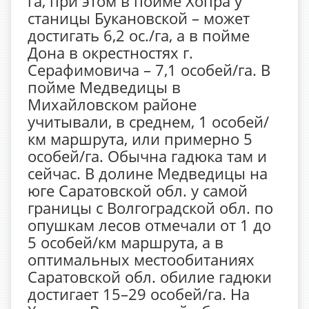
га, при этом в пойме Хопра у
станицы Букановской – может
достигать 6,2 ос./га, а в пойме
Дона в окрестностях г.
Серафимовича – 7,1 особей/га. В
пойме Медведицы в
Михайловском районе
учитывали, в среднем, 1 особей/
км маршрута, или примерно 5
особей/га. Обычна гадюка там и
сейчас. В долине Медведицы на
юге Саратовской обл. у самой
границы с Волгоградской обл. по
опушкам лесов отмечали от 1 до
5 особей/км маршрута, а в
оптимальных местообитаниях
Саратовской обл. обилие гадюки
достигает 15–29 особей/га. На