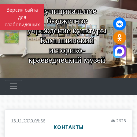
Муниципальное
Версия сайта
для
бюджетное
слабовидящих
учреждение культуры
Камышинский
историко-
краеведческий музей
13.11.2020 08:56
2623
КОНТАКТЫ