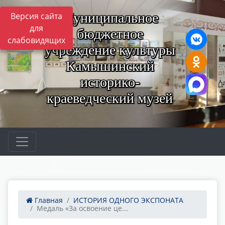
Муниципальное
Версия сайта
для
бюджетное
слабовидящих
учреждение культуры
Камышинский
историко-
краеведческий музей
Главная
ИСТОРИЯ ОДНОГО ЭКСПОНАТА
Медаль «За освоение це...