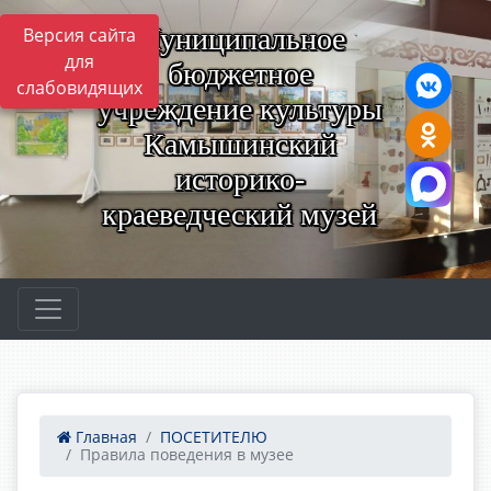
Муниципальное
Версия сайта
для
бюджетное
слабовидящих
учреждение культуры
Камышинский
историко-
краеведческий музей
Главная
ПОСЕТИТЕЛЮ
Правила поведения в музее