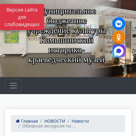
Муниципальное
Версия сайта
для
бюджетное
слабовидящих
учреждение культуры
Камышинский
историко-
краеведческий музей
Главная
НОВОСТИ
Новости
Обзорная экскурсия по ...