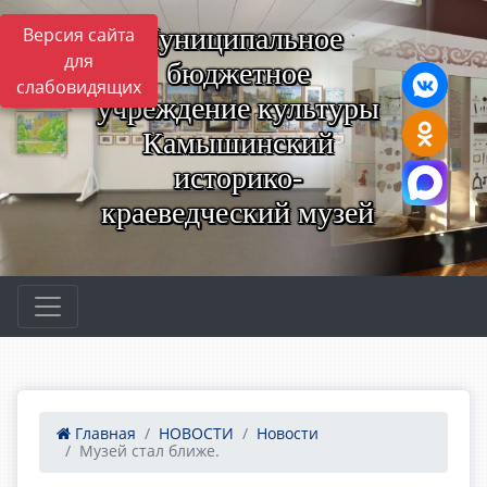
Муниципальное
Версия сайта
для
бюджетное
слабовидящих
учреждение культуры
Камышинский
историко-
краеведческий музей
Главная
НОВОСТИ
Новости
Музей стал ближе.