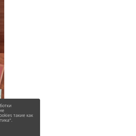
ботки
ие
okies такие как
тика".