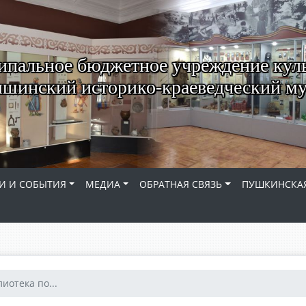
пальное бюджетное учреждение кул
шинский историко-краеведческий му
И И СОБЫТИЯ
МЕДИА
ОБРАТНАЯ СВЯЗЬ
ПУШКИНСКАЯ
иотека по...