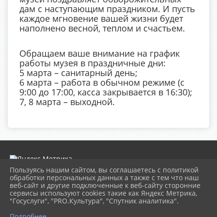
дам с наступающим праздником. И пусть
каждое мгновение вашей жизни будет
наполнено весной, теплом и счастьем.
Обращаем ваше внимание на график
работы музея в праздничные дни:
5 марта – санитарный день;
6 марта – работа в обычном режиме (с
9:00 до 17:00, касса закрывается в 16:30);
7, 8 марта – выходной.
Пользуясь нашим сайтом, вы соглашаетесь с политикой
обработки персональных данных а также с тем что наш
веб-сайт и другие подключенные к веб-сайту сторонние
2026 г. museumkam.ru
сервисы используют cookies такие как Яндекс Метрика,
Вход
"Госуслуги", "PRO.Культура", "Спутник аналитика".
Карта сайта
Политика обработки персональных данных
Подробнее