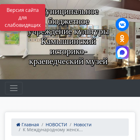
Муниципальное
Версия сайта
для
бюджетное
слабовидящих
учреждение культуры
Камышинский
историко-
краеведческий музей
Главная
НОВОСТИ
Новости
К Международному женск...