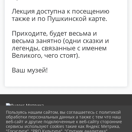
Лекция доступна к посещению
также и по Пушкинской карте.
Приходите, будет весьма и
весьма занятно (одни сказки и
легенды, связанные с именем
Великого, чего стоят).
Ваш музей!
Пользуясь нашим сайтом, вы соглашаетесь с политикой
обработки персональных данных а также с тем что наш
веб-сайт и другие подключенные к веб-сайту сторонние
2026 г. museumkam.ru
сервисы используют cookies такие как Яндекс Метрика,
Вход
"Госуслуги", "PRO.Культура", "Спутник аналитика".