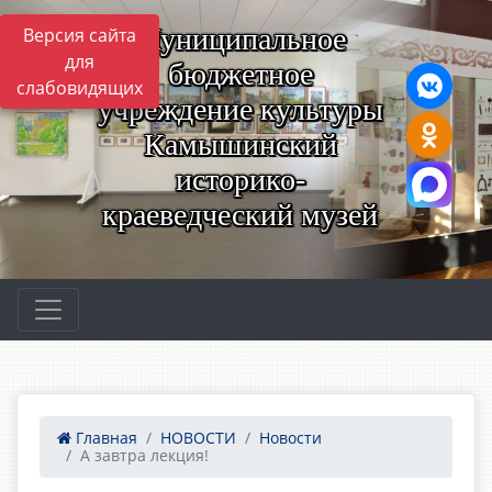
Муниципальное
Версия сайта
для
бюджетное
слабовидящих
учреждение культуры
Камышинский
историко-
краеведческий музей
Главная
НОВОСТИ
Новости
А завтра лекция!