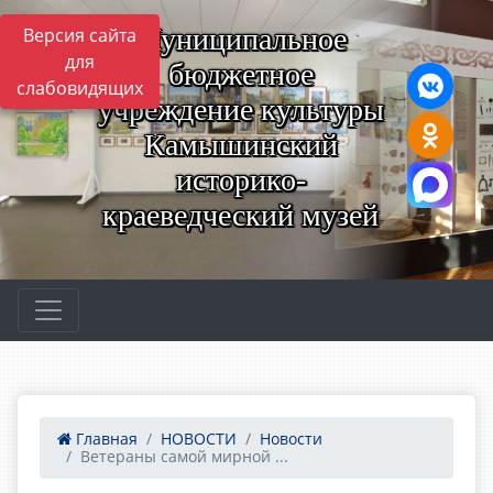
Муниципальное
Версия сайта
для
бюджетное
слабовидящих
учреждение культуры
Камышинский
историко-
краеведческий музей
Главная
НОВОСТИ
Новости
Ветераны самой мирной ...