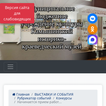
Муниципальное
Версия сайта
для
бюджетное
слабовидящих
учреждение культуры
Камышинский
историко-
краеведческий музей
Главная
ВЫСТАВКИ И СОБЫТИЯ
Рубрикатор событий
Конкурсы
Начинается прием работ...