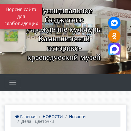
Муниципальное
Версия сайта
для
бюджетное
слабовидящих
учреждение культуры
Камышинский
историко-
краеведческий музей
Главная
НОВОСТИ
Новости
Дела - цветочки