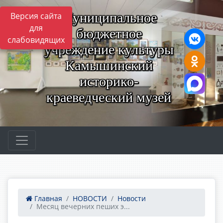
Муниципальное
Версия сайта
для
бюджетное
слабовидящих
учреждение культуры
Камышинский
историко-
краеведческий музей
Главная
НОВОСТИ
Новости
Месяц вечерних пеших э...