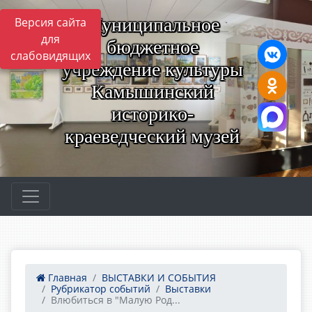
Муниципальное
Версия сайта
для
бюджетное
слабовидящих
учреждение культуры
Камышинский
историко-
краеведческий музей
Главная
ВЫСТАВКИ И СОБЫТИЯ
Рубрикатор событий
Выставки
Влюбиться в "Малую Род...