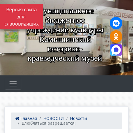
Муниципальное
Версия сайта
для
бюджетное
слабовидящих
учреждение культуры
Камышинский
историко-
краеведческий музей
Главная
НОВОСТИ
Новости
Влюбляться разрешается!