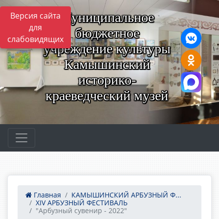
Муниципальное
Версия сайта
для
бюджетное
слабовидящих
учреждение культуры
Камышинский
историко-
краеведческий музей
Главная
КАМЫШИНСКИЙ АРБУЗНЫЙ Ф...
ХIV АРБУЗНЫЙ ФЕСТИВАЛЬ
"Арбузный сувенир - 2022"