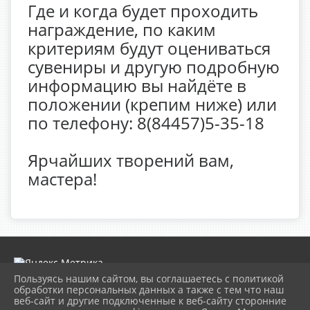
Где и когда будет проходить
награждение, по каким
критериям будут оцениваться
сувениры и другую подробную
информацию вы найдёте в
положении (крепим ниже) или
по телефону: 8(84457)5-35-18
Ярчайших творений вам,
мастера!
Пользуясь нашим сайтом, вы соглашаетесь с политикой
обработки персональных данных а также с тем что наш
веб-сайт и другие подключенные к веб-сайту сторонние
2026 г. museumkam.ru