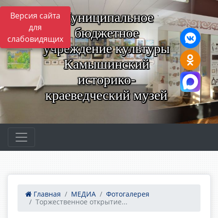
Муниципальное
Версия сайта
для
бюджетное
слабовидящих
учреждение культуры
Камышинский
историко-
краеведческий музей
Главная
МЕДИА
Фотогалерея
Торжественное открытие...