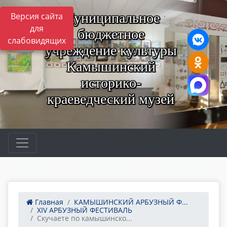
Муниципальное
Версия сайта
для
бюджетное
слабовидящих
учреждение культуры
Камышинский
историко-
краеведческий музей
Главная
КАМЫШИНСКИЙ АРБУЗНЫЙ Ф...
ХIV АРБУЗНЫЙ ФЕСТИВАЛЬ
Скучаете по камышинско...