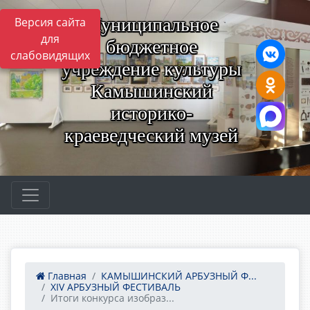
Муниципальное
Версия сайта
для
бюджетное
слабовидящих
учреждение культуры
Камышинский
историко-
краеведческий музей
Главная
КАМЫШИНСКИЙ АРБУЗНЫЙ Ф...
ХIV АРБУЗНЫЙ ФЕСТИВАЛЬ
Итоги конкурса изобраз...