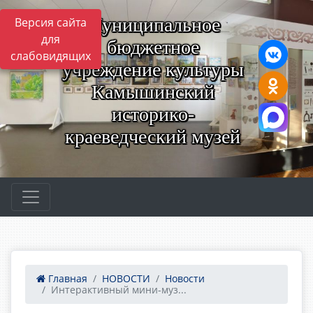
Муниципальное
Версия сайта
для
бюджетное
слабовидящих
учреждение культуры
Камышинский
историко-
краеведческий музей
Главная
НОВОСТИ
Новости
Интерактивный мини-муз...