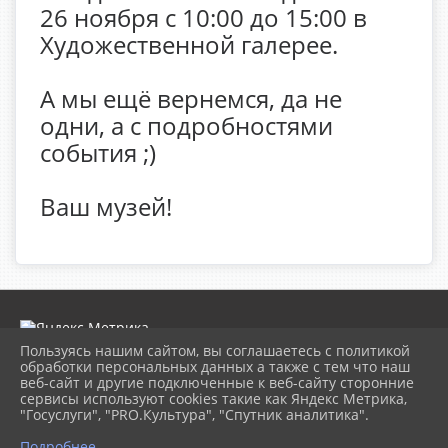
26 ноября с 10:00 до 15:00 в
Художественной галерее.
А мы ещё вернемся, да не
одни, а с подробностями
события ;)
Ваш музей!
Пользуясь нашим сайтом, вы соглашаетесь с политикой
обработки персональных данных а также с тем что наш
веб-сайт и другие подключенные к веб-сайту сторонние
2026 г. museumkam.ru
сервисы используют cookies такие как Яндекс Метрика,
Вход
"Госуслуги", "PRO.Культура", "Спутник аналитика".
Карта сайта
Политика обработки персональных данных
Подробнее