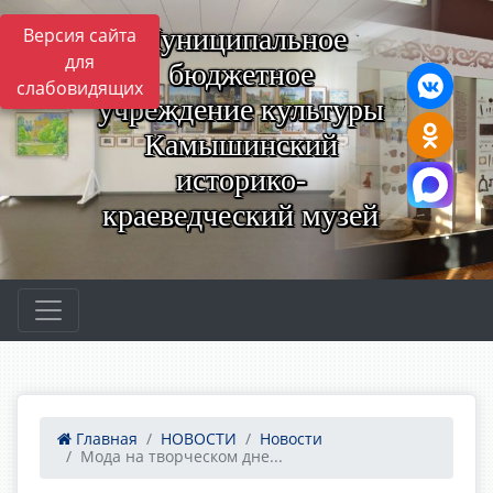
Муниципальное
Версия сайта
для
бюджетное
слабовидящих
учреждение культуры
Камышинский
историко-
краеведческий музей
Главная
НОВОСТИ
Новости
Мода на творческом дне...