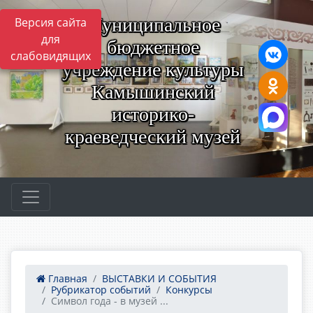
Муниципальное
Версия сайта
для
бюджетное
слабовидящих
учреждение культуры
Камышинский
историко-
краеведческий музей
Главная
ВЫСТАВКИ И СОБЫТИЯ
Рубрикатор событий
Конкурсы
Символ года - в музей ...