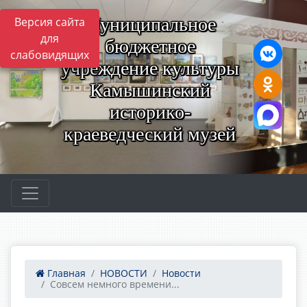
Муниципальное
Версия сайта
для
бюджетное
слабовидящих
учреждение культуры
Камышинский
историко-
краеведческий музей
Главная
НОВОСТИ
Новости
Совсем немного времени...