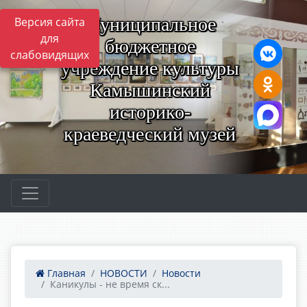
Муниципальное
Версия сайта
для
бюджетное
слабовидящих
учреждение культуры
Камышинский
историко-
краеведческий музей
Главная
НОВОСТИ
Новости
Каникулы - не время ск...