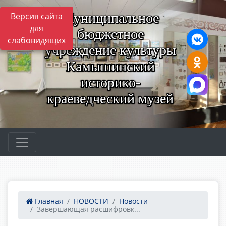
Муниципальное
Версия сайта
для
бюджетное
слабовидящих
учреждение культуры
Камышинский
историко-
краеведческий музей
Главная
НОВОСТИ
Новости
Завершающая расшифровк...