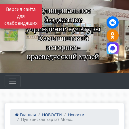
Муниципальное
Версия сайта
для
бюджетное
слабовидящих
учреждение культуры
Камышинский
историко-
краеведческий музей
Главная
НОВОСТИ
Новости
Пушкинская карта? Моло...