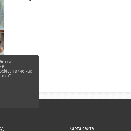
ботки
ие
okies такие как
тика".
од
Карта сайта