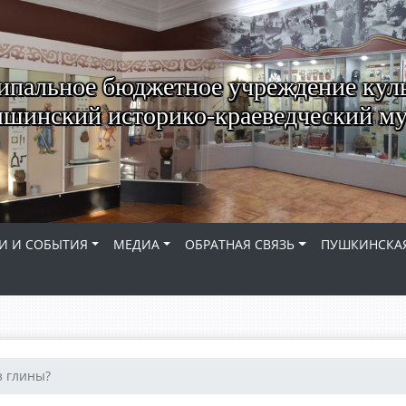
пальное бюджетное учреждение кул
шинский историко-краеведческий му
И И СОБЫТИЯ
МЕДИА
ОБРАТНАЯ СВЯЗЬ
ПУШКИНСКАЯ
з глины?