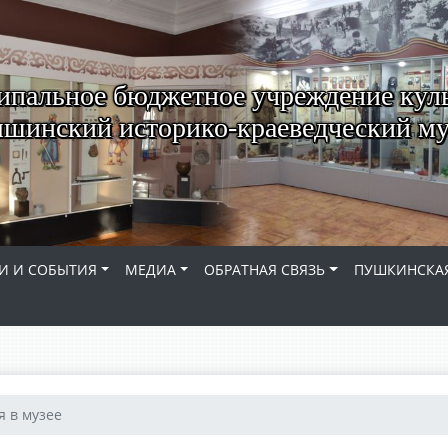
пальное бюджетное учреждение кул
шинский историко-краеведческий му
И И СОБЫТИЯ
МЕДИА
ОБРАТНАЯ СВЯЗЬ
ПУШКИНСКАЯ
 в музее