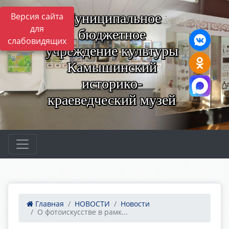
Муниципальное
Версия сайта
для
бюджетное
слабовидящих
учреждение культуры
Камышинский
историко-
краеведческий музей
Главная
НОВОСТИ
Новости
О фотоискусстве в рамк...