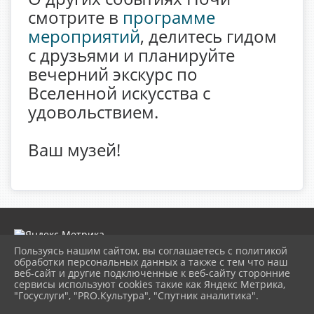
смотрите в
программе
мероприятий
, делитесь гидом
с друзьями и планируйте
вечерний экскурс по
Вселенной искусства с
удовольствием.
Ваш музей!
Пользуясь нашим сайтом, вы соглашаетесь с политикой
обработки персональных данных а также с тем что наш
веб-сайт и другие подключенные к веб-сайту сторонние
2026 г. museumkam.ru
сервисы используют cookies такие как Яндекс Метрика,
Вход
"Госуслуги", "PRO.Культура", "Спутник аналитика".
Карта сайта
Политика обработки персональных данных