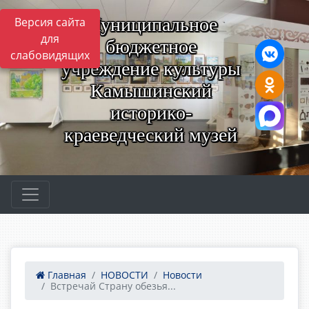
Муниципальное
Версия сайта
для
бюджетное
слабовидящих
учреждение культуры
Камышинский
историко-
краеведческий музей
Главная
НОВОСТИ
Новости
Встречай Страну обезья...