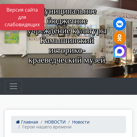
Муниципальное
Версия сайта
для
бюджетное
слабовидящих
учреждение культуры
Камышинский
историко-
краеведческий музей
Главная
НОВОСТИ
Новости
Герои нашего времени