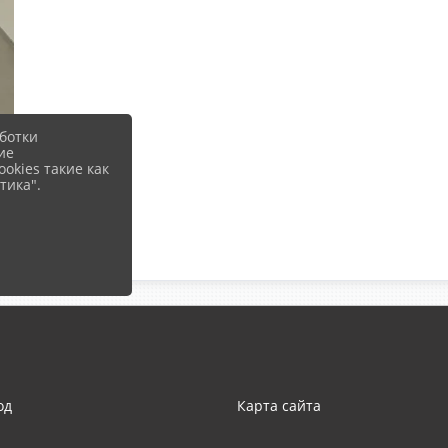
ботки
ие
okies такие как
тика".
од
Карта сайта