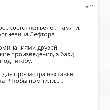
22
рее состоялся вечер памяти,
оргиевича Лефтора.
поминаниями друзей
кие произведения, а бард
од гитару.
л для просмотра выставки
а "Чтобы помнили...".