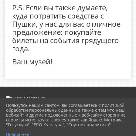
P.S. Если вы также думаете,
куда потратить средства с
Пушки, у нас для вас отличное
предложение: покупайте
билеты на события грядущего
года.
Ваш музей!
Пользуясь нашим сайтом, вы соглашаетесь с политикой
обработки персональных данных а также с тем что наш
веб-сайт и другие подключенные к веб-сайту сторонние
2026 г. museumkam.ru
сервисы используют cookies такие как Яндекс Метрика,
Вход
"Госуслуги", "PRO.Культура", "Спутник аналитика".
Карта сайта
Политика обработки персональных данных
Подробнее