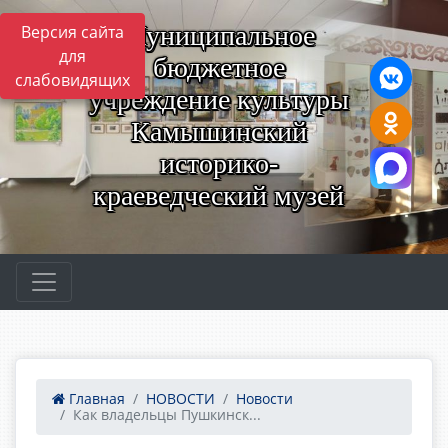
Муниципальное
Версия сайта
для
бюджетное
слабовидящих
учреждение культуры
Камышинский
историко-
краеведческий музей
Главная
НОВОСТИ
Новости
Как владельцы Пушкинск...