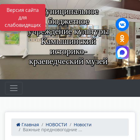
Муниципальное
Версия сайта
для
бюджетное
слабовидящих
учреждение культуры
Камышинский
историко-
краеведческий музей
Главная
НОВОСТИ
Новости
Важные предновогодние ...