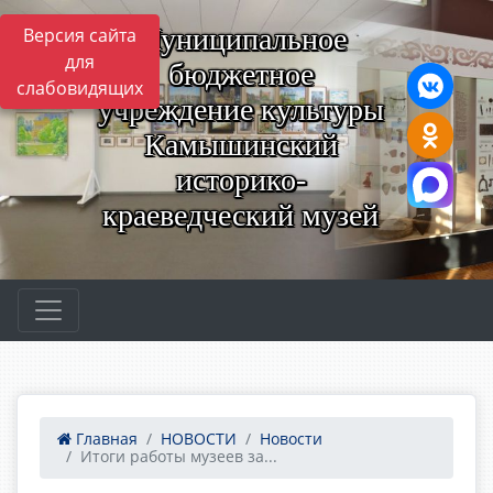
Муниципальное
Версия сайта
для
бюджетное
слабовидящих
учреждение культуры
Камышинский
историко-
краеведческий музей
Главная
НОВОСТИ
Новости
Итоги работы музеев за...