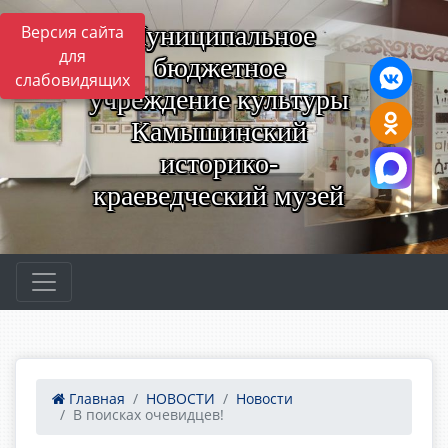
Муниципальное
Версия сайта
для
бюджетное
слабовидящих
учреждение культуры
Камышинский
историко-
краеведческий музей
Главная
НОВОСТИ
Новости
В поисках очевидцев!