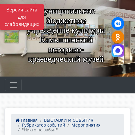
Муниципальное
Версия сайта
для
бюджетное
слабовидящих
учреждение культуры
Камышинский
историко-
краеведческий музей
Главная
ВЫСТАВКИ И СОБЫТИЯ
Рубрикатор событий
Мероприятия
"Никто не забыт"