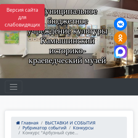
Муниципальное
Версия сайта
для
бюджетное
слабовидящих
учреждение культуры
Камышинский
историко-
краеведческий музей
Главная
ВЫСТАВКИ И СОБЫТИЯ
Рубрикатор событий
Конкурсы
Конкурс "Арбузный суве...