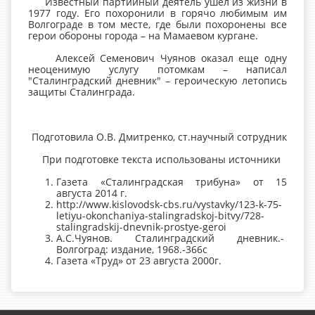
Известный партийный деятель ушел из жизни в
1977 году. Его похоронили в горячо любимым им
Волгограде в том месте, где были похоронены все
герои обороны города – на Мамаевом кургане.
Алексей Семенович Чуянов оказал еще одну
неоценимую услугу потомкам – написал
"Сталинградский дневник" – героическую летопись
защиты Сталинграда.
Подготовила О.В. Дмитренко, ст.научный сотрудник
При подготовке текста использованы источники
Газета «Сталинградская трибуна» от 15
августа 2014 г.
http://www.kislovodsk-cbs.ru/vystavky/123-k-75-
letiyu-okonchaniya-stalingradskoj-bitvy/728-
stalingradskij-dnevnik-prostye-geroi
А.С.Чуянов. Сталинградский дневник.-
Волгоград: издание, 1968.-366с
Газета «Труд» от 23 августа 2000г.