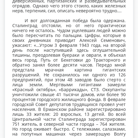
диверсионных, партизанских и разведывательных
отрядов. Однако чего этого стоило, каких железных
нерв, терпения, сил, описать невероятно трудно….
И вот долгожданная победа была одержана.
Сталинград отстояли, но от него практически
ничего не осталось. Чудом уцелевших людей можно
было пересчитать по пальцам. Цифры, которые в
своих дневниках приводит Алексей Семенович,
ужасают: «…Утром 3 февраля 1943 года, на второй
день после наступившей здесь оглушительной
тишины, преодолевая буераки и овраги, я объехал
весь город. Путь от Бекетовки до Тракторного и
обратно занял более десяти часов. Передо мной
предстала мрачная картина гигантских
разрушений. Не сохранилось ни одного из 126
предприятий, при этом 48 заводов было стерто с
лица земли. Мертвыми гигантами замерли
«Красный октябрь», «Баррикады», СТЗ. Оккупанты
уничтожили свыше 41 тысячи домов, или более 90
процентов городского жилищного фонда. В феврале
городской Совет депутатов трудящихся провел учет
населения. В Ерманском районе зарегистрировано
лишь 33 жителя: 20 взрослых, 13 детей. Во всей
Центральной части Сталинграда зарегистрирован
751 житель, в северной части города – 764 жителя.
Но город оживает быстро. С тележками, салазками,
на попутных машинах через замерзшую Волгу