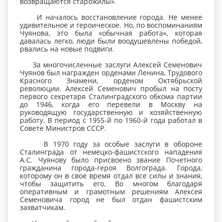
возвращаются старожилы».
И началось восстановление города. Не менее
удивительное и героическое. Но, по воспоминаниям
Чуянова, это была «обычная работа», которая
давалась легко, люди были воодушевлены победой,
рвались на новые подвиги.
За многочисленные заслуги Алексей Семенович
Чуянов был награжден орденами Ленина, Трудового
Красного Знамени, орденом Октябрьской
революции. Алексей Семенович пробыл на посту
первого секретаря Сталинградского обкома партии
до 1946, когда его перевели в Москву на
руководящую государственную и хозяйственную
работу. В период с 1955-й по 1960-й года работал в
Совете Министров СССР.
В 1970 году за особые заслуги в обороне
Сталинграда от немецко-фашистского нападения
А.С. Чуянову было присвоено звание Почетного
гражданина города-героя Волгограда. Города,
которому он в свое время отдал все силы и знания,
чтобы защитить его. Во многом благодаря
оперативным и грамотным решениям Алексея
Семеновича город не был отдан фашистским
захватчикам.