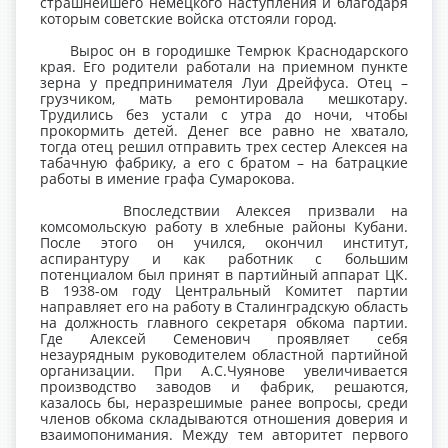
страшнейшего немецкого наступления и благодаря
которым советские войска отстояли город.
Вырос он в городишке Темрюк Краснодарского
края. Его родители работали на приемном пункте
зерна у предпринимателя Луи Дрейфуса. Отец –
грузчиком, мать ремонтировала мешкотару.
Трудились без устали с утра до ночи, чтобы
прокормить детей. Денег все равно не хватало,
тогда отец решил отправить трех сестер Алексея на
табачную фабрику, а его с братом – на батрацкие
работы в имение графа Сумарокова.
Впоследствии Алексея призвали на
комсомольскую работу в хлебные районы Кубани.
После этого он учился, окончил институт,
аспирантуру и как работник с большим
потенциалом был принят в партийный аппарат ЦК.
В 1938-ом году Центральный Комитет партии
направляет его на работу в Сталинградскую область
на должность главного секретаря обкома партии.
Где Алексей Семенович проявляет себя
незаурядным руководителем областной партийной
организации. При А.С.Чуянове увеличивается
производство заводов и фабрик, решаются,
казалось бы, неразрешимые ранее вопросы, среди
членов обкома складываются отношения доверия и
взаимопонимания. Между тем авторитет первого