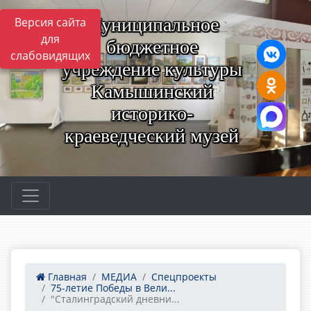
Муниципальное
Версия сайта
для
бюджетное
слабовидящих
учреждение культуры
Камышинский
историко-
краеведческий музей
Главная
МЕДИА
Спецпроекты
75-летие Победы в Вели...
"Сталинградский дневни...