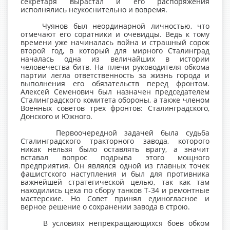
секретаря вырастал и его распоряжения
исполнялись неукоснительно и вовремя.
Чуянов был неординарной личностью, что
отмечают его соратники и очевидцы. Ведь к тому
времени уже начиналась война и страшный сорок
второй год, в который для мирного Сталинград
началась одна из величайших в истории
человечества битв. На плечи руководителя обкома
партии легла ответственность за жизнь города и
выполнения его обязательств перед фронтом.
Алексей Семенович был назначен председателем
Сталинградского комитета обороны, а также членом
Военных советов трех фронтов: Сталинградского,
Донского и Южного.
Первоочередной задачей была судьба
Сталинградского тракторного завода, которого
никак нельзя было оставлять врагу, а значит
вставал вопрос подрыва этого мощного
предприятия. Он являлся одной из главных точек
фашистского наступления и был для противника
важнейшей стратегической целью, так как там
находились цеха по сбору танков Т-34 и ремонтные
мастерские. Но Совет принял единогласное и
верное решение о сохранении завода в строю.
В условиях непрекращающихся боев обком