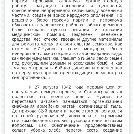
партии проводил огромную организаторскую
работу: эвакуацию населения и ценностей,
обеспечение непрерывной связи между военными
частями, создание войск народного ополчения. По
решению бюро горкома партии и исполкома
облсовета в заволжских районах заблаговременно
были созданы пункты питания и оказания
медицинской помощи. Выделены денежные
средства, лес, стекло, гвозди и другие материалы
для ремонта жилья и строительства землянок. Как
отмечал А.С.Чуянов в своих мемуарах, «было
невероятно сложно сохранить самообладание, видя,
как люди умирают, как слышат о гибели своих семей
под рухнувшими домами и осколками бомб, и как
тяжело отправлять бойцов дивизии и ополченцев
на передовую против превосходящих во много раз
сил противника…»
К 27 августа 1942 года первый шок от
наступления немцев прошел, и Сталинград встал
полностью на военные рельсы. Чуянов не
переставал активно заниматься организацией
снабжения армейских частей, организацией тыла.
До прихода 62-й армии и после этого он оставался
на своей руководящей должности с огромным
списком обязанностей. Был руководителем по таким
вопросам, как обеспечение продовольствием
солдат, уборка хлеба, перегон скота, создание