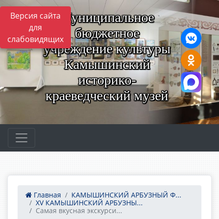
Муниципальное
Версия сайта
для
бюджетное
слабовидящих
учреждение культуры
Камышинский
историко-
краеведческий музей
Главная
КАМЫШИНСКИЙ АРБУЗНЫЙ Ф...
XV КАМЫШИНСКИЙ АРБУЗНЫ...
Самая вкусная экскурси...