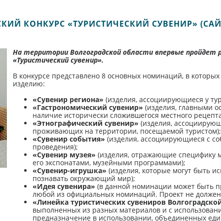
КИЙ КОНКУРС «ТУРИСТИЧЕСКИЙ СУВЕНИР» (САЙ
На территории Волгоградской области впервые пройдет р
«Туристический сувенир».
В конкурсе представлено 8 основных номинаций, в которых
изделию:
«Сувенир региона»
(изделия, ассоциирующиеся у тур
«Гастрономический сувенир»
(изделия, главными ос
наличие исторически сложившегося местного рецепта
«Этнографический сувенир»
(изделия, ассоциирующ
проживающих на территории, посещаемой туристом);
«Сувенир события»
(изделия, ассоциирующиеся с соб
проведения);
«Сувенир музея»
(изделия, отражающие специфику му
его экспонатами, музейными программами);
«Сувенир-игрушка»
(изделия, которые могут быть и
познавать окружающий мир);
«Идея сувенира»
(в данной номинации может быть п
любой из официальных номинаций. Проект не должен 
«Линейка туристических сувениров Волгоградско
выполненных из разных материалов и с использован
предназначение в использовании, объединенных еди